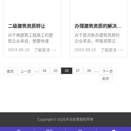
二级建筑资质转让
办理建筑资质的解决方案
对于做建筑工程施工的建
对于首次新办建筑资质的
筑企业来说，想要快速获
企业来说，申报资质过程
取建筑二级工程资质证
中遇到各种问题简直是在
2024-08-16
2024-08-15
了解更多
了解更多
书，一般都会进行二级资
所难免，其中最令人关注
质公司转让，由···
的就是资质申···
34
35
36
37
38
···
···
首页
上一页
下一页
末页
Copyright © 2026天马创意版权所有