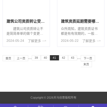
建筑公司资质转让受让双方是怎样操作的
建筑资质延期需要哪些材料？
建筑公司资质转让不
众所周知，建筑资质证书
是简简单单的做个变更就
都是有有效期的，一般有
行了，需要受让双方围绕
限期限为5年，但是企业若
2024-05-24
2024-05-22
了解更多
了解更多
资质转让的方法、花费、
想再继续经营，且要提前
付款方式等展···
三个月办理···
39
40
41
42
43
···
···
首页
上一页
下一页
末页
Copyright © 2026天马创意版权所有