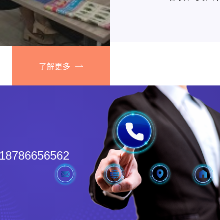
产许可证延
筑资质升级
资质、贵州
等业务。 
之间的沟通
了解更多
询和代办建
规，充分了
户需求的解
创新能力，
安全、可靠
18786656562